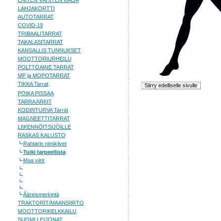
ENITEN VÄHITEN KIRJA
LAHJAKORTTI
AUTOTARRAT
COVID-19
TRIBAALITARRAT
TAKALASITARRAT
KANSALLIS TUNNUKSET
MOOTTORIURHEILU
POLTTOAINE TARRAT
MP ja MOPOTARRAT
TIKKA Tarrat
POIKA PISSAA
TARRA ARKIT
KODINTURVA Tarrat
MAGNEETTITARRAT
LIIKENNÖITSIJÖILLE
RASKAS KALUSTO
Rahtarin nimikilvet
Tuiki tarpeellista
Maa viirit
Ääreismerkintä
TRAKTORIT/MAANSIIRTO
MOOTTORIKELKKAILU
SUOMI LEIJONAT