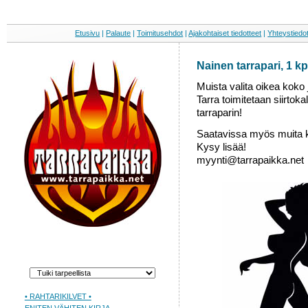
Etusivu
|
Palaute
|
Toimitusehdot
|
Ajakohtaiset tiedotteet
|
Yhteystiedo
Nainen tarrapari, 1 kp
Muista valita oikea koko j
Tarra toimitetaan siirtoka
tarraparin!
Saatavissa myös muita 
Kysy lisää!
myynti@tarrapaikka.net
• RAHTARIKILVET •