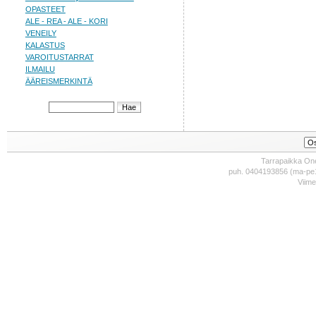
OPASTEET
ALE - REA - ALE - KORI
VENEILY
KALASTUS
VAROITUSTARRAT
ILMAILU
ÄÄREISMERKINTÄ
Tarrapaikka One
puh. 0404193856 (ma-pe1
Viime