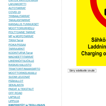
ENITEN VÄHITEN KIRJA
LAHJAKORTTI
AUTOTARRAT
COVID-19
TRIBAALITARRAT
TAKALASITARRAT
KANSALLIS TUNNUKSET
MOOTTORIURHEILU
POLTTOAINE TARRAT
MP ja MOPOTARRAT
TIKKA Tarrat
POIKA PISSAA
TARRA ARKIT
KODINTURVA Tarrat
MAGNEETTITARRAT
LIIKENNÖITSIJÖILLE
RASKAS KALUSTO
TRAKTORIT/MAANSIIRTO
MOOTTORIKELKKAILU
SUOMI LEIJONAT
PÄÄKALLOT
SEKALAISTA
PAIDAT & TEKSTIILIT
OFF ROAD
LAPSILLE
LIPPUJA
KIINTEISTÖT ja TEOLLISUUS