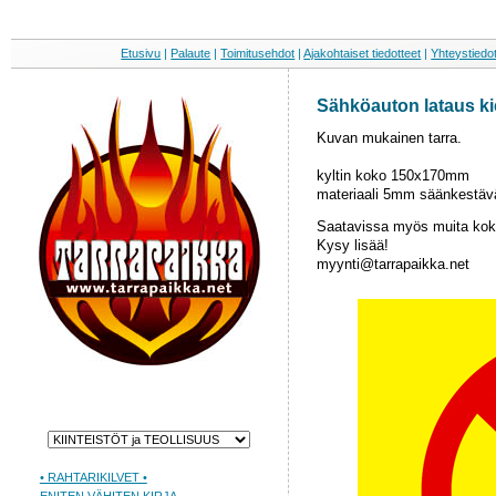
Etusivu
|
Palaute
|
Toimitusehdot
|
Ajakohtaiset tiedotteet
|
Yhteystiedo
Sähköauton lataus kie
Kuvan mukainen tarra.
kyltin koko 150x170mm
materiaali 5mm säänkestäv
Saatavissa myös muita kok
Kysy lisää!
myynti@tarrapaikka.net
• RAHTARIKILVET •