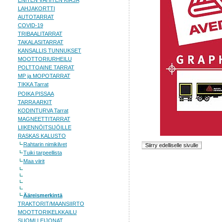
ENITEN VÄHITEN KIRJA
LAHJAKORTTI
AUTOTARRAT
COVID-19
TRIBAALITARRAT
TAKALASITARRAT
KANSALLIS TUNNUKSET
MOOTTORIURHEILU
POLTTOAINE TARRAT
MP ja MOPOTARRAT
TIKKA Tarrat
POIKA PISSAA
TARRA ARKIT
KODINTURVA Tarrat
MAGNEETTITARRAT
LIIKENNÖITSIJÖILLE
RASKAS KALUSTO
Rahtarin nimikilvet
Tuiki tarpeellista
Maa viirit
Ääreismerkintä
TRAKTORIT/MAANSIIRTO
MOOTTORIKELKKAILU
SUOMI LEIJONAT