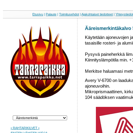
Etusivu
|
Palaute
|
Toimitusehdot
|
Ajakohtaiset tiedotteet
|
Yhteystiedo
Ääreismerkintäkalvo
Käytetään ajoneuvojen j
tasaisille rosteri- ja alum
Pysyvä paineherkkä liim
Kiinnityslämpötila min. +
Merkitse haluamasi metrim
Avery V-6700 on laaduka
ajoneuvoihin.
Mikroprismaattinen, kirka
104 säädöksen vaatimuk
• RAHTARIKILVET •