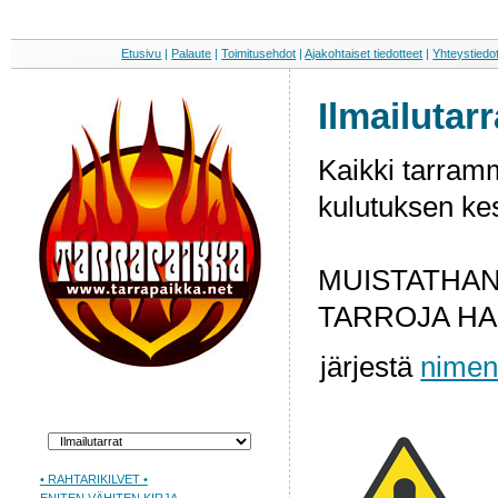
Etusivu
|
Palaute
|
Toimitusehdot
|
Ajakohtaiset tiedotteet
|
Yhteystiedo
Ilmailutarr
Kaikki tarram
kulutuksen kes
MUISTATHAN
TARROJA HA
järjestä
nime
• RAHTARIKILVET •