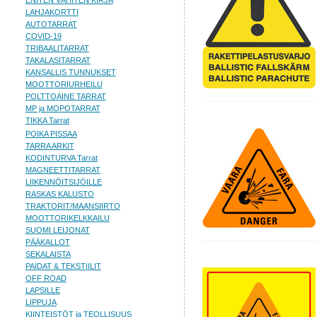
ENITEN VÄHITEN KIRJA
LAHJAKORTTI
AUTOTARRAT
COVID-19
TRIBAALITARRAT
TAKALASITARRAT
KANSALLIS TUNNUKSET
MOOTTORIURHEILU
POLTTOAINE TARRAT
MP ja MOPOTARRAT
TIKKA Tarrat
POIKA PISSAA
TARRA ARKIT
KODINTURVA Tarrat
MAGNEETTITARRAT
LIIKENNÖITSIJÖILLE
RASKAS KALUSTO
TRAKTORIT/MAANSIIRTO
MOOTTORIKELKKAILU
SUOMI LEIJONAT
PÄÄKALLOT
SEKALAISTA
PAIDAT & TEKSTIILIT
OFF ROAD
LAPSILLE
LIPPUJA
KIINTEISTÖT ja TEOLLISUUS